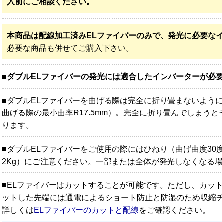
入前にご相談ください。
本商品は配線加工済みELファイバーのみで、発光に必要な
必要な商品も併せてご購入下さい。
■
ダブルELファイバーの発光には適合したインバーターが必
■ダブルELファイバーを曲げる際は完全に折り畳まないよう
曲げる際の最小曲率R17.5mm）。完全に折り畳んでしまう
ります。
■ダブルELファイバーをご使用の際にはひねり（曲げ曲度30
2Kg）にご注意ください。一部または全体が発光しなくなる
■ELファイバーはカットすることが可能です。ただし、カッ
ットした先端には通電によるショート防止と防湿のため収縮
詳しくは
ELファイバーのカットと配線
をご確認ください。